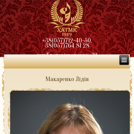
+38(057)712-40-50,
38(057)764 81 28
вул.Благовіщенська, 32
Макаренко Лідія