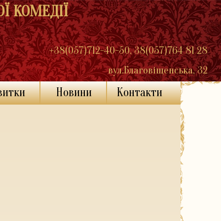
Ї КОМЕДІЇ
+38(057)712-40-50, 38(057)764 81 28
вул.Благовіщенська, 32
витки
Новини
Контакти