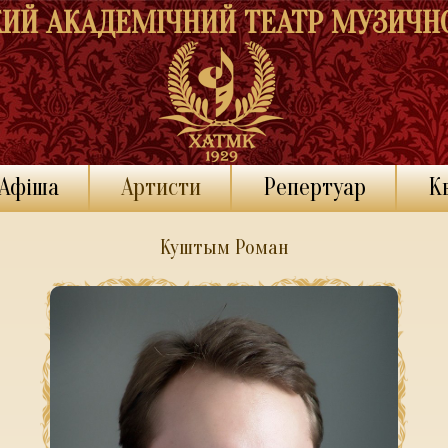
КИЙ АКАДЕМІЧНИЙ ТЕАТР МУЗИЧНО
Афіша
Артисти
Репертуар
К
Куштым Роман