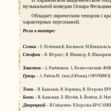
В Харьковском академическом теат
музыкальной комедии Оскара Фельцмана
Обладает лирическим тенором с к
характерных п
ерсонажей.
Роли в театре:
Семка
-
Е. Птичкин,К. Васильев, М.Пляцковс
Стэфан
-
И. Штраус, И. Шницер, В. Шкварк
Хвастов
-
А. Рыбников, А. Вознесенский «ЮН
Гриць
-
А. Рябов,М. Авах,Л.Юхвид СОРОЧИНС
Тони
-
И. Кальман, И. Берлянд, И. Петрова 
Бони
-
И. Кальман, Л. Штейн, Б. Йенбах, В. М
Дворецкий
-
И.Гайденко, В.Березка КРАСАВ