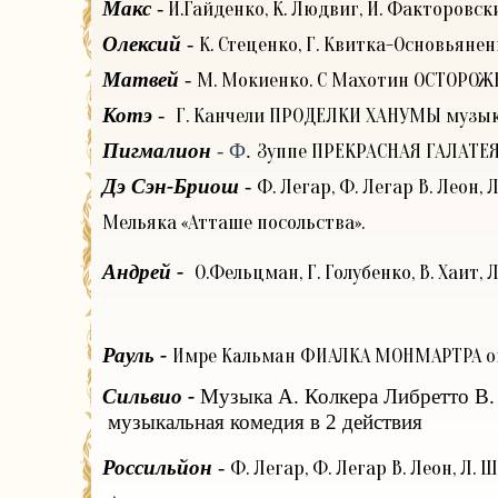
Макс
-
И.Гайденко, К. Людвиг, И. Факторов
Олексий
-
К. Стеценко, Г. Квитка-Основьян
Матвей
-
М. Мокиенко. С Махотин ОСТОРОЖ
Котэ
-
Г. Канчели ПРОДЕЛКИ ХАНУМЫ музык
Пигмалион
- Ф
.
Зуппе ПРЕКРАСНАЯ ГАЛАТЕЯ 
Дэ Сэн-Бриош
-
Ф. Легар, Ф. Легар В. Леон
Мельяка «Атташе посольства».
Андрей -
О.Фельцман, Г. Голубенко, В. Хаи
Рауль -
Имре Кальман ФИАЛКА МОНМАРТРА о
Сильвио -
Музыка А. Колкера
Либретто В.
музыкальная комедия в 2 действия
Россильйон
-
Ф. Легар, Ф. Легар В. Леон, Л