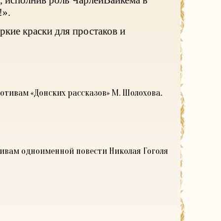
, исполнив роль Чарлей
Вайкема в
!».
ркие краски для простаков и
мотивам «Донских рассказов» М. Шолохова
.
тивам одноименной повести Николая Гоголя