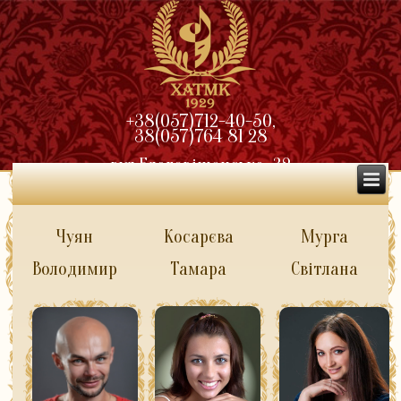
+38(057)712-40-50,
38(057)764 81 28
вул.Благовіщенська, 32
Чуян
Косарєва
Мурга
Володимир
Тамара
Світлана