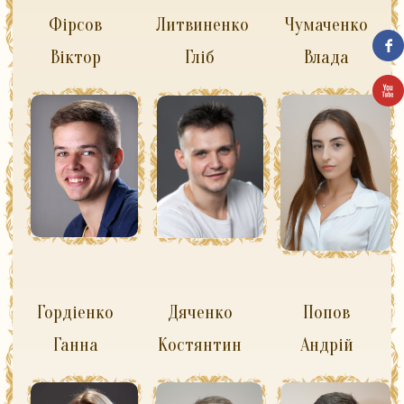
Фірсов
Литвиненко
Чумаченко
Віктор
Гліб
Влада
Гордіенко
Дяченко
Попов
Ганна
Костянтин
Андрій