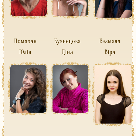
Помазан
Кузнєцова
Безмала
Юлія
Діна
Віра