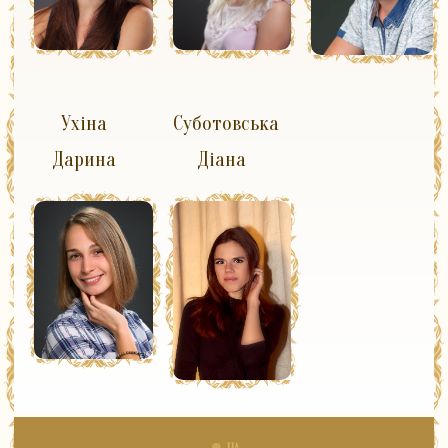
Ухіна
Суботовська
Дарина
Діана
UA