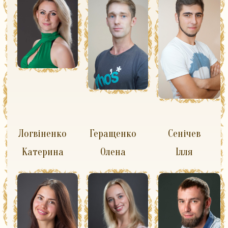
Логвіненко
Геращенко
Сенічев
Катерина
Олена
Ілля