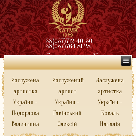
+38(057)712-40-50,
38(057)764 81 28
вул.Благовіщенська, 32
Заслужена
Заслужений
Заслужена
артистка
артист
артистка
України -
України -
України -
Подорлова
Гавінський
Коваль
Валентина
Олексій
Наталія